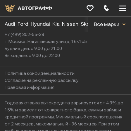
Меню
сайта
Audi
Ford
Hyundai
Kia
Nissan
Skoda
Toyota
Volk
Все марки
+7 (499) 302-55-38
г. Москва, Нагатинская улица, 16к1с5
Будние дни: с 9:00 до 21:00
Выходные: с 9:00 до 22:00
Политика конфиденциальности
Согласие на рекламную рассылку
Правовая информация
Годовая ставка автокредита варьируется от 4.9% до
15% и зависит от конкретного банка, суммы займа и
кредитной программы. Минимальный срок погашения
от 2 месяцев, максимальный - 96 месяцев. При этом