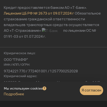
Кредит предоставляется банком АО «Т-Банк».
Лицензия ЦБ РФ № 2673 от 09.07.2024 г
Обязательное
страхование гражданской ответственности
владельцев транспортных средств осуществляется
АО «Т-Страхование»
по лицензии ОС №
0191-03 от 01.07.2024 г.
Юридическое лицо:
ООО "ГРАФФ"
ИНН / КПП / ОГРН:
9724221770 / 772401001 / 1257700252028
Юридический адрес:
115230, Россия, г. Москва, ул. Нагатинская, д. 2, п. 16/2
Физический адрес:
Мы используем cookies
Я согласен
Подробнее
г. Москва, Нагатинская улица, 16к1с5