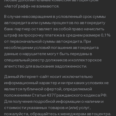
любые дополнительные комиссии автоцентром
«АвтоГрафф» не взимаются.
В случае невозвращения в условленный срок суммы
автокредита или суммы процентов по автокредиту
банк-партнер оставляет за собой право начислить
штраф за просрочку платежа в среднем размере 0,1%
от первоначальной суммы автокредита. При
несоблюдении условий погашения автокредита
данные о нарушителе могут быть переданы в
специальный реестр должников и коллекторское
агентство для взыскания задолженности.
Данный Интернет-сайт носит исключительно
информационный характер и ни при каких условиях не
является публичной офертой, определяемой
положениями Статьи 437 Гражданского кодекса РФ.
Для получения подробной информации о наличии и
стоимости указанных товаров и (или) услуг,
пожалуйста, обращайтесь к менеджерам автоцентра.