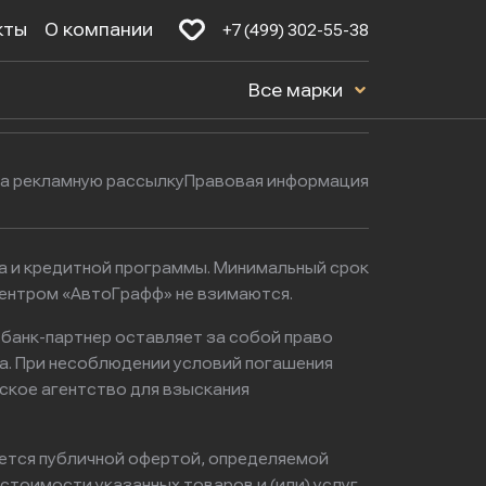
кты
О компании
+7 (499) 302-55-38
Будние дни: с 9:00 до 21:00
16к1с5
Все марки
Выходные: с 9:00 до 22:00
на рекламную рассылку
Правовая информация
ма и кредитной программы. Минимальный срок
центром «АвтоГрафф» не взимаются.
 банк-партнер оставляет за собой право
а. При несоблюдении условий погашения
ское агентство для взыскания
яется публичной офертой, определяемой
тоимости указанных товаров и (или) услуг,