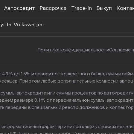
Автокредит
Рассрочка
Trade-In
Выкуп
Конта
 302-55-38
г. Москва, Нагатинская улица, 
yota
Volkswagen
Политика конфиденциальности
Согласие 
 4.9% до 15% и зависит от конкретного банка, суммы зай
6 месяцев. При этом любые дополнительные комиссии авто
к суммы автокредита или суммы процентов по автокредиту
реднем размере 0,1% от первоначальной суммы автокредит
ть переданы в специальный реестр должников и коллектор
информационный характер и ни при каких условиях не явл
са РФ. Для получения подробной информации о наличии и с