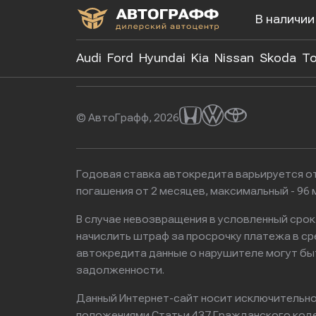
В наличии
+7 (499)
Audi
Ford
Hyundai
Kia
Nissan
Skoda
To
© АвтоГрафф, 2026
Годовая ставка автокредита варьируется от
погашения от 2 месяцев, максимальный - 9
В случае невозвращения в условленный сро
начислить штраф за просрочку платежа в с
автокредита данные о нарушителе могут бы
задолженности.
Данный Интернет-сайт носит исключительно 
положениями Статьи 437 Гражданского кодек