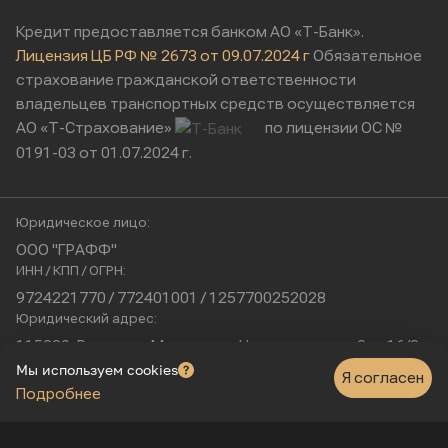
Кредит предоставляется банком АО «Т-Банк».
Лицензия ЦБ РФ № 2673 от 09.07.2024 г
Обязательное
страхование гражданской ответственности
владельцев транспортных средств осуществляется
АО «Т-Страхование»
по лицензии ОС №
0191-03 от 01.07.2024 г.
Юридическое лицо:
ООО "ГРАФФ"
ИНН / КПП / ОГРН:
9724221770 / 772401001 / 1257700252028
Юридический адрес:
115230, Россия, г. Москва, ул. Нагатинская, д. 2, п. 16/2
Физический адрес:
Мы используем cookies
Я согласен
Подробнее
г. Москва, Нагатинская улица, 16к1с5