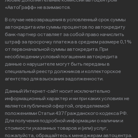
любые дополнительные комиссии автоцентром
«АвтоГрафф» не взимаются.
В случае невозвращения в условленный срок суммы
автокредита или суммы процентов по автокредиту
банк-партнер оставляет за собой право начислить
штраф за просрочку платежа в среднем размере 0,1%
от первоначальной суммы автокредита. При
несоблюдении условий погашения автокредита
данные о нарушителе могут быть переданы в
специальный реестр должников и коллекторское
агентство для взыскания задолженности.
Данный Интернет-сайт носит исключительно
информационный характер и ни при каких условиях не
является публичной офертой, определяемой
положениями Статьи 437 Гражданского кодекса РФ.
Для получения подробной информации о наличии и
стоимости указанных товаров и (или) услуг,
пожалуйста, обращайтесь к менеджерам автоцентра.