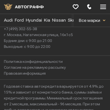
Меню
сайта
Audi
Ford
Hyundai
Kia
Nissan
Skoda
Toyota
Volk
Все марки
+7 (499) 302-55-38
г. Москва, Нагатинская улица, 16к1с5
Будние дни: с 9:00 до 21:00
Выходные: с 9:00 до 22:00
Политика конфиденциальности
Согласие на рекламную рассылку
Правовая информация
Годовая ставка автокредита варьируется от 4.9% до
15% и зависит от конкретного банка, суммы займа и
кредитной программы. Минимальный срок погашения
от 2 месяцев, максимальный - 96 месяцев. При этом