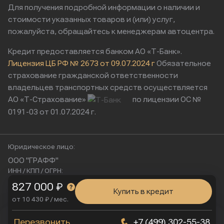
Для получения подробной информации о наличии и
стоимости указанных товаров и (или) услуг,
пожалуйста, обращайтесь к менеджерам автоцентра.
Кредит предоставляется банком АО «Т-Банк».
Лицензия ЦБ РФ № 2673 от 09.07.2024 г
Обязательное
страхование гражданской ответственности
владельцев транспортных средств осуществляется
АО «Т-Страхование»
по лицензии ОС №
0191-03 от 01.07.2024 г.
Юридическое лицо:
ООО "ГРАФФ"
ИНН / КПП / ОГРН:
9724221770 / 772401001 / 1257700252028
827 000 ₽
Купить в кредит
Юридический адрес:
от 10 430 ₽ / мес.
115230, Россия, г. Москва, ул. Нагатинская, д. 2, п. 16/2
Физический адрес:
Мы используем cookies
Перезвонить
+7 (499) 302-55-38