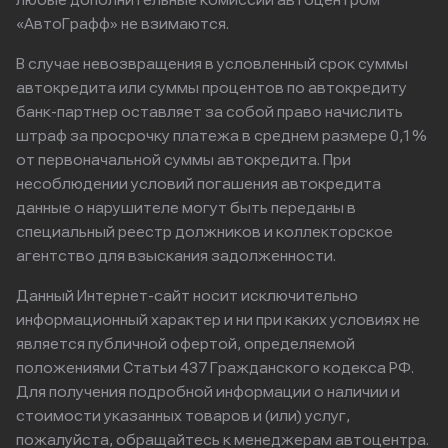
любые дополнительные комиссии автоцентром
«АвтоГрафф» не взимаются.
В случае невозвращения в условленный срок суммы
автокредита или суммы процентов по автокредиту
банк-партнер оставляет за собой право начислить
штраф за просрочку платежа в среднем размере 0,1%
от первоначальной суммы автокредита. При
несоблюдении условий погашения автокредита
данные о нарушителе могут быть переданы в
специальный реестр должников и коллекторское
агентство для взыскания задолженности.
Данный Интернет-сайт носит исключительно
информационный характер и ни при каких условиях не
является публичной офертой, определяемой
положениями Статьи 437 Гражданского кодекса РФ.
Для получения подробной информации о наличии и
стоимости указанных товаров и (или) услуг,
пожалуйста, обращайтесь к менеджерам автоцентра.