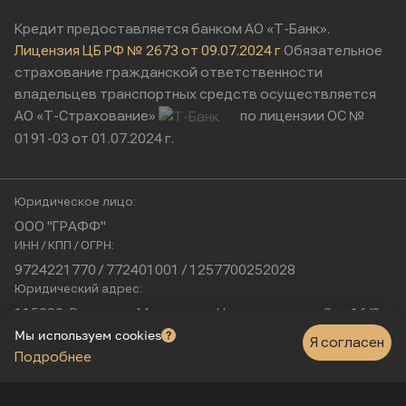
Кредит предоставляется банком АО «Т-Банк».
Лицензия ЦБ РФ № 2673 от 09.07.2024 г
Обязательное
страхование гражданской ответственности
владельцев транспортных средств осуществляется
АО «Т-Страхование»
по лицензии ОС №
0191-03 от 01.07.2024 г.
Юридическое лицо:
ООО "ГРАФФ"
ИНН / КПП / ОГРН:
9724221770 / 772401001 / 1257700252028
Юридический адрес:
115230, Россия, г. Москва, ул. Нагатинская, д. 2, п. 16/2
Физический адрес:
Мы используем cookies
Я согласен
Подробнее
г. Москва, Нагатинская улица, 16к1с5