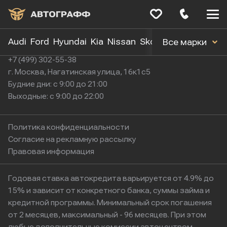
Меню
сайта
Audi
Ford
Hyundai
Kia
Nissan
Skoda
Toyota
Volk
Все марки
+7 (499) 302-55-38
г. Москва, Нагатинская улица, 16к1с5
Будние дни: с 9:00 до 21:00
Выходные: с 9:00 до 22:00
Политика конфиденциальности
Согласие на рекламную рассылку
Правовая информация
Годовая ставка автокредита варьируется от 4.9% до
15% и зависит от конкретного банка, суммы займа и
кредитной программы. Минимальный срок погашения
от 2 месяцев, максимальный - 96 месяцев. При этом