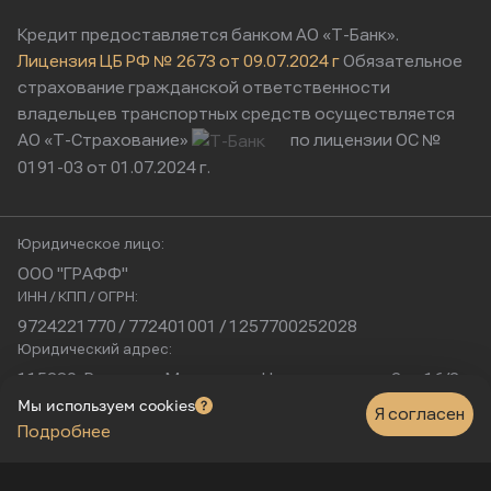
Кредит предоставляется банком АО «Т-Банк».
Лицензия ЦБ РФ № 2673 от 09.07.2024 г
Обязательное
страхование гражданской ответственности
владельцев транспортных средств осуществляется
АО «Т-Страхование»
по лицензии ОС №
0191-03 от 01.07.2024 г.
Юридическое лицо:
ООО "ГРАФФ"
ИНН / КПП / ОГРН:
9724221770 / 772401001 / 1257700252028
Юридический адрес:
115230, Россия, г. Москва, ул. Нагатинская, д. 2, п. 16/2
Физический адрес:
Мы используем cookies
Я согласен
Подробнее
г. Москва, Нагатинская улица, 16к1с5