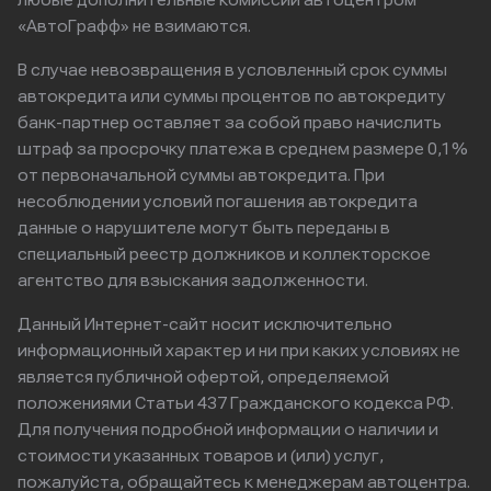
любые дополнительные комиссии автоцентром
«АвтоГрафф» не взимаются.
В случае невозвращения в условленный срок суммы
автокредита или суммы процентов по автокредиту
банк-партнер оставляет за собой право начислить
штраф за просрочку платежа в среднем размере 0,1%
от первоначальной суммы автокредита. При
несоблюдении условий погашения автокредита
данные о нарушителе могут быть переданы в
специальный реестр должников и коллекторское
агентство для взыскания задолженности.
Данный Интернет-сайт носит исключительно
информационный характер и ни при каких условиях не
является публичной офертой, определяемой
положениями Статьи 437 Гражданского кодекса РФ.
Для получения подробной информации о наличии и
стоимости указанных товаров и (или) услуг,
пожалуйста, обращайтесь к менеджерам автоцентра.