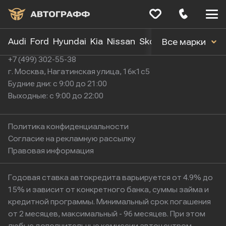
Меню
сайта
Audi
Ford
Hyundai
Kia
Nissan
Skoda
Toyota
Volk
Все марки
+7 (499) 302-55-38
г. Москва, Нагатинская улица, 16к1с5
Будние дни: с 9:00 до 21:00
Выходные: с 9:00 до 22:00
Политика конфиденциальности
Согласие на рекламную рассылку
Правовая информация
Годовая ставка автокредита варьируется от 4.9% до
15% и зависит от конкретного банка, суммы займа и
кредитной программы. Минимальный срок погашения
от 2 месяцев, максимальный - 96 месяцев. При этом