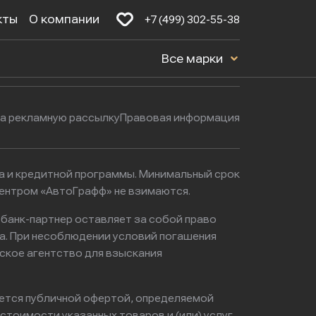
кты
О компании
+7 (499) 302-55-38
Будние дни: с 9:00 до 21:00
16к1с5
Все марки
Выходные: с 9:00 до 22:00
на рекламную рассылку
Правовая информация
ма и кредитной программы. Минимальный срок
центром «АвтоГрафф» не взимаются.
 банк-партнер оставляет за собой право
а. При несоблюдении условий погашения
ское агентство для взыскания
яется публичной офертой, определяемой
тоимости указанных товаров и (или) услуг,