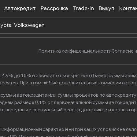
Автокредит
Рассрочка
Trade-In
Выкуп
Конта
 302-55-38
г. Москва, Нагатинская улица, 
yota
Volkswagen
Политика конфиденциальности
Согласие 
 4.9% до 15% и зависит от конкретного банка, суммы зай
6 месяцев. При этом любые дополнительные комиссии авто
к суммы автокредита или суммы процентов по автокредиту
реднем размере 0,1% от первоначальной суммы автокредит
ть переданы в специальный реестр должников и коллектор
информационный характер и ни при каких условиях не явл
са РФ. Для получения подробной информации о наличии и с