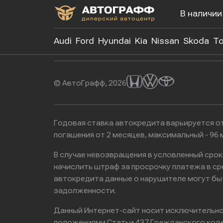
В наличии
+7 (499)
Audi
Ford
Hyundai
Kia
Nissan
Skoda
To
© АвтоГрафф, 2026
Годовая ставка автокредита варьируется от
погашения от 2 месяцев, максимальный - 9
В случае невозвращения в условленный сро
начислить штраф за просрочку платежа в с
автокредита данные о нарушителе могут бы
задолженности.
Данный Интернет-сайт носит исключительно 
положениями Статьи 437 Гражданского кодек