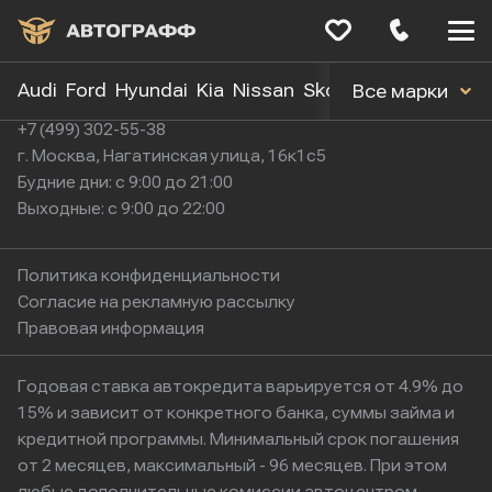
Меню
сайта
Audi
Ford
Hyundai
Kia
Nissan
Skoda
Toyota
Volk
Все марки
+7 (499) 302-55-38
г. Москва, Нагатинская улица, 16к1с5
Будние дни: с 9:00 до 21:00
Выходные: с 9:00 до 22:00
Политика конфиденциальности
Согласие на рекламную рассылку
Правовая информация
Годовая ставка автокредита варьируется от 4.9% до
15% и зависит от конкретного банка, суммы займа и
кредитной программы. Минимальный срок погашения
от 2 месяцев, максимальный - 96 месяцев. При этом