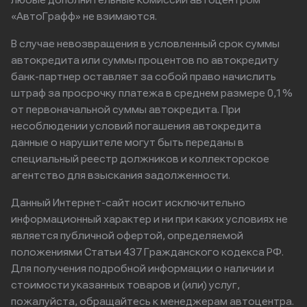
любые дополнительные комиссии автоцентром
«АвтоГрафф» не взимаются.
В случае невозвращения в условленный срок суммы
автокредита или суммы процентов по автокредиту
банк-партнер оставляет за собой право начислить
штраф за просрочку платежа в среднем размере 0,1%
от первоначальной суммы автокредита. При
несоблюдении условий погашения автокредита
данные о нарушителе могут быть переданы в
специальный реестр должников и коллекторское
агентство для взыскания задолженности.
Данный Интернет-сайт носит исключительно
информационный характер и ни при каких условиях не
является публичной офертой, определяемой
положениями Статьи 437 Гражданского кодекса РФ.
Для получения подробной информации о наличии и
стоимости указанных товаров и (или) услуг,
пожалуйста, обращайтесь к менеджерам автоцентра.