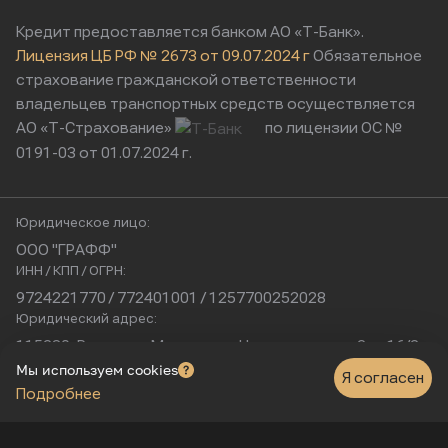
Кредит предоставляется банком АО «Т-Банк».
Лицензия ЦБ РФ № 2673 от 09.07.2024 г
Обязательное
страхование гражданской ответственности
владельцев транспортных средств осуществляется
АО «Т-Страхование»
по лицензии ОС №
0191-03 от 01.07.2024 г.
Юридическое лицо:
ООО "ГРАФФ"
ИНН / КПП / ОГРН:
9724221770 / 772401001 / 1257700252028
Юридический адрес:
115230, Россия, г. Москва, ул. Нагатинская, д. 2, п. 16/2
Физический адрес:
Мы используем cookies
Я согласен
Подробнее
г. Москва, Нагатинская улица, 16к1с5