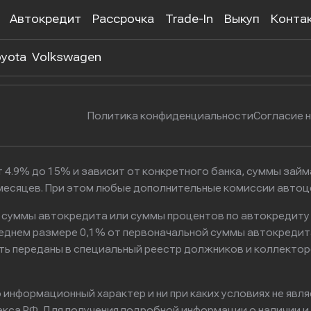
Автокредит
Рассрочка
Trade-In
Выкуп
Конта
 302-55-38
г. Москва, Нагатинская улица, 
yota
Volkswagen
Политика конфиденциальности
Согласие 
 4.9% до 15% и зависит от конкретного банка, суммы зай
6 месяцев. При этом любые дополнительные комиссии авто
к суммы автокредита или суммы процентов по автокредиту
реднем размере 0,1% от первоначальной суммы автокредит
ть переданы в специальный реестр должников и коллектор
информационный характер и ни при каких условиях не явл
са РФ. Для получения подробной информации о наличии и с