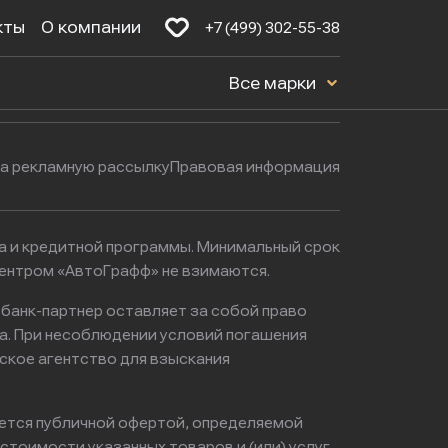
кты
О компании
+7 (499) 302-55-38
Будние дни: с 9:00 до 21:00
16к1с5
Все марки
Выходные: с 9:00 до 22:00
на рекламную рассылку
Правовая информация
ма и кредитной программы. Минимальный срок
центром «АвтоГрафф» не взимаются.
 банк-партнер оставляет за собой право
а. При несоблюдении условий погашения
ское агентство для взыскания
яется публичной офертой, определяемой
тоимости указанных товаров и (или) услуг,