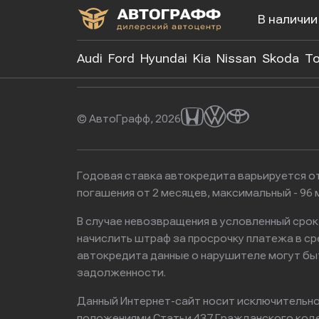
В наличии
+7 (499)
Audi
Ford
Hyundai
Kia
Nissan
Skoda
To
© АвтоГрафф, 2026
Годовая ставка автокредита варьируется от
погашения от 2 месяцев, максимальный - 9
В случае невозвращения в условленный сро
начислить штраф за просрочку платежа в с
автокредита данные о нарушителе могут бы
задолженности.
Данный Интернет-сайт носит исключительно 
положениями Статьи 437 Гражданского кодек