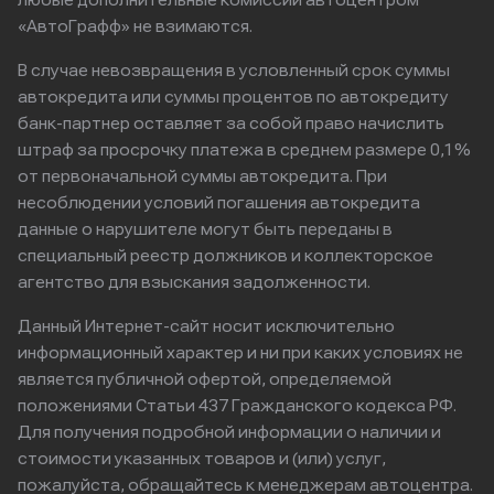
любые дополнительные комиссии автоцентром
«АвтоГрафф» не взимаются.
В случае невозвращения в условленный срок суммы
автокредита или суммы процентов по автокредиту
банк-партнер оставляет за собой право начислить
штраф за просрочку платежа в среднем размере 0,1%
от первоначальной суммы автокредита. При
несоблюдении условий погашения автокредита
данные о нарушителе могут быть переданы в
специальный реестр должников и коллекторское
агентство для взыскания задолженности.
Данный Интернет-сайт носит исключительно
информационный характер и ни при каких условиях не
является публичной офертой, определяемой
положениями Статьи 437 Гражданского кодекса РФ.
Для получения подробной информации о наличии и
стоимости указанных товаров и (или) услуг,
пожалуйста, обращайтесь к менеджерам автоцентра.