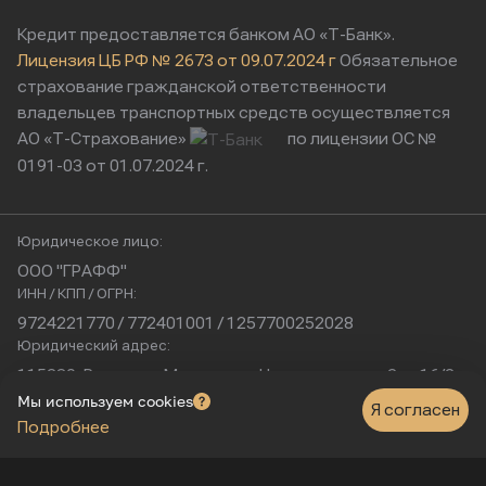
Кредит предоставляется банком АО «Т-Банк».
Лицензия ЦБ РФ № 2673 от 09.07.2024 г
Обязательное
страхование гражданской ответственности
владельцев транспортных средств осуществляется
АО «Т-Страхование»
по лицензии ОС №
0191-03 от 01.07.2024 г.
Юридическое лицо:
ООО "ГРАФФ"
ИНН / КПП / ОГРН:
9724221770 / 772401001 / 1257700252028
Юридический адрес:
115230, Россия, г. Москва, ул. Нагатинская, д. 2, п. 16/2
Физический адрес:
Мы используем cookies
Я согласен
Подробнее
г. Москва, Нагатинская улица, 16к1с5