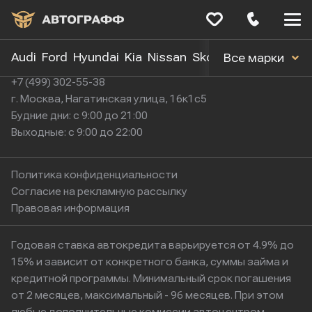
Меню
сайта
Audi
Ford
Hyundai
Kia
Nissan
Skoda
Toyota
Volk
Все марки
+7 (499) 302-55-38
г. Москва, Нагатинская улица, 16к1с5
Будние дни: с 9:00 до 21:00
Выходные: с 9:00 до 22:00
Политика конфиденциальности
Согласие на рекламную рассылку
Правовая информация
Годовая ставка автокредита варьируется от 4.9% до
15% и зависит от конкретного банка, суммы займа и
кредитной программы. Минимальный срок погашения
от 2 месяцев, максимальный - 96 месяцев. При этом