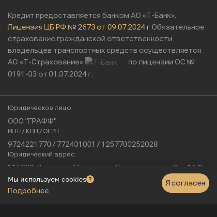
Кредит предоставляется банком АО «Т-Банк».
Лицензия ЦБ РФ № 2673 от 09.07.2024 г
Обязательное
страхование гражданской ответственности
владельцев транспортных средств осуществляется
АО «Т-Страхование»
по лицензии ОС №
0191-03 от 01.07.2024 г.
Юридическое лицо:
ООО "ГРАФФ"
ИНН / КПП / ОГРН:
9724221770 / 772401001 / 1257700252028
Юридический адрес:
115230, Россия, г. Москва, ул. Нагатинская, д. 2, п. 16/2
Физический адрес:
Мы используем cookies
Я согласен
Подробнее
г. Москва, Нагатинская улица, 16к1с5