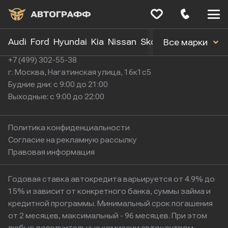
Меню
сайта
Audi
Ford
Hyundai
Kia
Nissan
Skoda
Toyota
Volk
Все марки
+7 (499) 302-55-38
г. Москва, Нагатинская улица, 16к1с5
Будние дни: с 9:00 до 21:00
Выходные: с 9:00 до 22:00
Политика конфиденциальности
Согласие на рекламную рассылку
Правовая информация
Годовая ставка автокредита варьируется от 4.9% до
15% и зависит от конкретного банка, суммы займа и
кредитной программы. Минимальный срок погашения
от 2 месяцев, максимальный - 96 месяцев. При этом