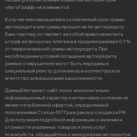
любые дополнительные комиссии автоцентром
«АвтоГрафф» не взимаются.
В случае невозвращения в условленный срок суммы
автокредита или суммы процентов по автокредиту
банк-партнер оставляет за собой право начислить
штраф за просрочку платежа в среднем размере 0,1%
от первоначальной суммы автокредита. При
несоблюдении условий погашения автокредита
данные о нарушителе могут быть переданы в
специальный реестр должников и коллекторское
агентство для взыскания задолженности.
Данный Интернет-сайт носит исключительно
информационный характер и ни при каких условиях не
является публичной офертой, определяемой
положениями Статьи 437 Гражданского кодекса РФ.
Для получения подробной информации о наличии и
стоимости указанных товаров и (или) услуг,
пожалуйста, обращайтесь к менеджерам автоцентра.