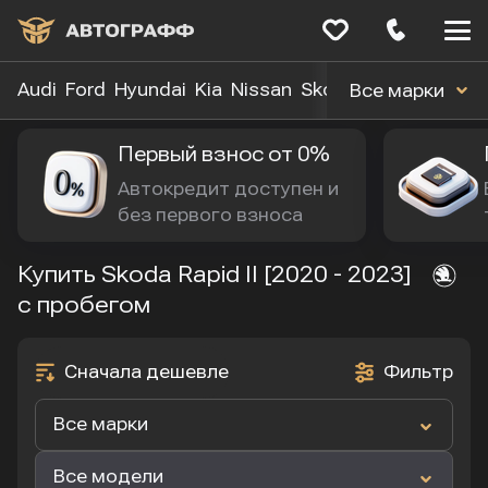
Меню
сайта
Audi
Ford
Hyundai
Kia
Nissan
Skoda
Toyota
Volk
Все марки
Первый взнос от 0%
Автокредит доступен и 
без первого взноса
Купить Skoda Rapid II [2020 - 2023]
с пробегом
Сначала дешевле
Фильтр
Все марки
Все модели