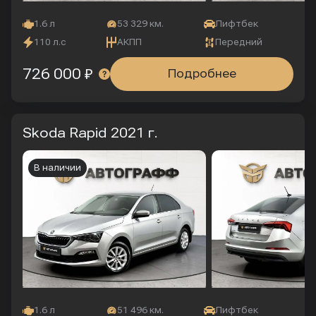
1.6 л
53 329 км.
Лифтбек
110 л.с
АКПП
Передний
726 000 ₽
Подробнее
Skoda Rapid
2021 г.
В наличии
1.6 л
51 496 км.
Лифтбек