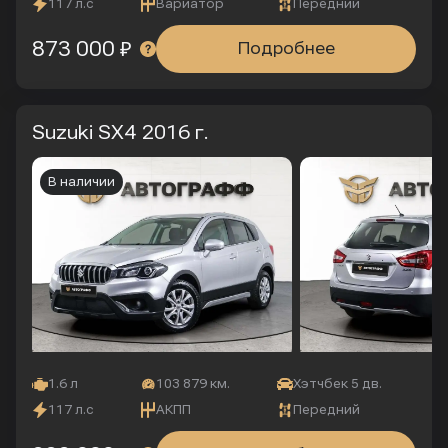
117 л.с
Вариатор
Передний
873 000 ₽
Подробнее
Suzuki SX4
2016 г.
В наличии
1.6 л
103 879 км.
Хэтчбек 5 дв.
117 л.с
АКПП
Передний