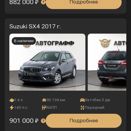
882 000 ₽
Подробнее
Suzuki SX4
2017 г.
В наличии
1.4 л
92 134 км.
Хэтчбек 5 дв.
140 л.с
АКПП
Передний
901 000 ₽
Подробнее