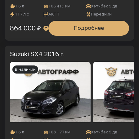
1.6 л
106 419 км.
Хэтчбек 5 дв.
117 л.с
АКПП
Передний
864 000 ₽
Подробнее
Suzuki SX4
2016 г.
В наличии
1.6 л
103 177 км.
Хэтчбек 5 дв.