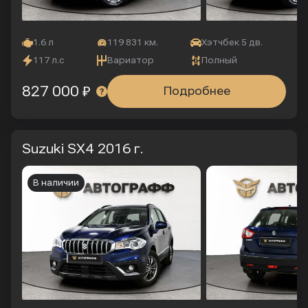
1.6 л
119 831 км.
Хэтчбек 5 дв.
117 л.с
Вариатор
Полный
827 000 ₽
Подробнее
Suzuki SX4
2016 г.
В наличии