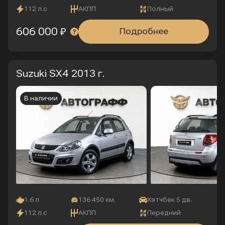
112 л.с
АКПП
Полный
606 000 ₽
Подробнее
Suzuki SX4
2013 г.
В наличии
1.6 л
136 450 км.
Хэтчбек 5 дв.
112 л.с
АКПП
Передний