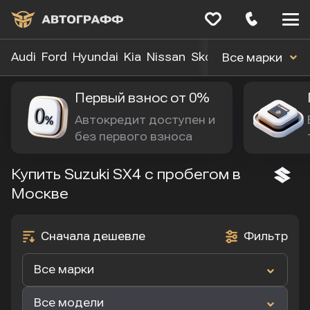
Меню
сайта
Audi
Ford
Hyundai
Kia
Nissan
Skoda
Toyota
Volk
Все марки
Первый взнос от 0%
Автокредит доступен и 
без первого взноса
Купить Suzuki SX4 с пробегом в
Москве
Сначала дешевле
Фильтр
Все марки
Все модели