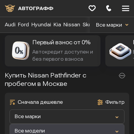
Меню
сайта
Audi
Ford
Hyundai
Kia
Nissan
Skoda
Toyota
Volk
Все марки
Первый взнос от 0%
Автокредит доступен и 
без первого взноса
Купить Nissan Pathfinder с
пробегом в Москве
Сначала дешевле
Фильтр
Все марки
Все модели