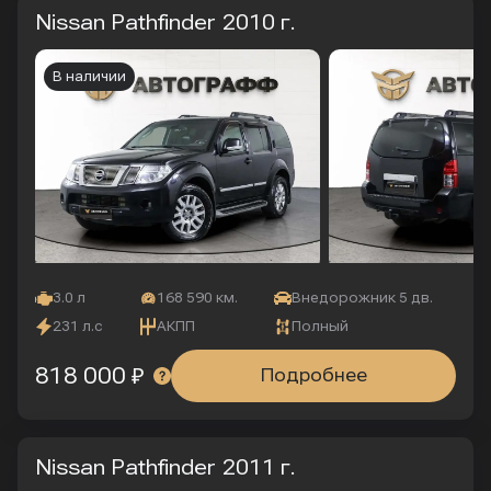
Nissan Pathfinder
2010 г.
В наличии
3.0 л
168 590 км.
Внедорожник 5 дв.
231 л.с
АКПП
Полный
818 000 ₽
Подробнее
Nissan Pathfinder
2011 г.