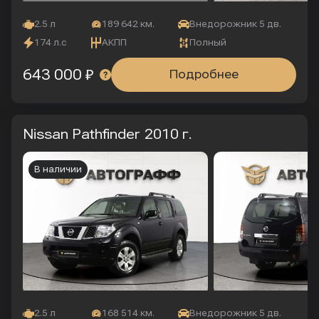
2.5 л
189 642 км.
Внедорожник 5 дв.
174 л.с
АКПП
Полный
643 000 ₽
Подробнее
Nissan Pathfinder
2010 г.
В наличии
2.5 л
168 514 км.
Внедорожник 5 дв.