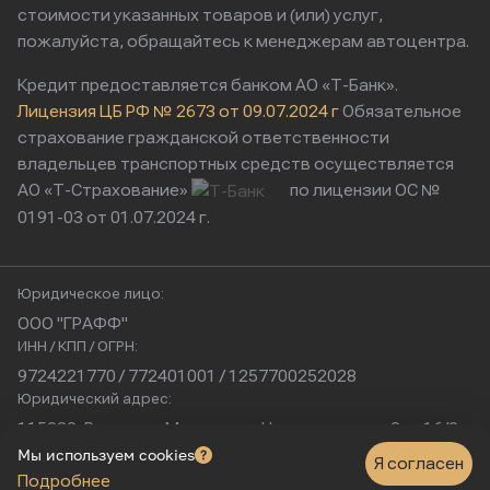
стоимости указанных товаров и (или) услуг,
пожалуйста, обращайтесь к менеджерам автоцентра.
Кредит предоставляется банком АО «Т-Банк».
Лицензия ЦБ РФ № 2673 от 09.07.2024 г
Обязательное
страхование гражданской ответственности
владельцев транспортных средств осуществляется
АО «Т-Страхование»
по лицензии ОС №
0191-03 от 01.07.2024 г.
Юридическое лицо:
ООО "ГРАФФ"
ИНН / КПП / ОГРН:
9724221770 / 772401001 / 1257700252028
Юридический адрес:
115230, Россия, г. Москва, ул. Нагатинская, д. 2, п. 16/2
Физический адрес:
Мы используем cookies
Я согласен
Подробнее
г. Москва, Нагатинская улица, 16к1с5