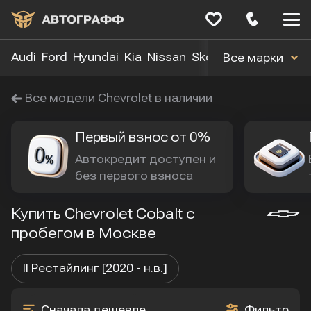
Меню
сайта
Audi
Ford
Hyundai
Kia
Nissan
Skoda
Toyota
Volk
Все марки
Все модели Chevrolet в наличии
Первый взнос от 0%
Автокредит доступен и 
без первого взноса
Купить Chevrolet Cobalt с
пробегом в Москве
II Рестайлинг [2020 - н.в.]
Сначала дешевле
Фильтр