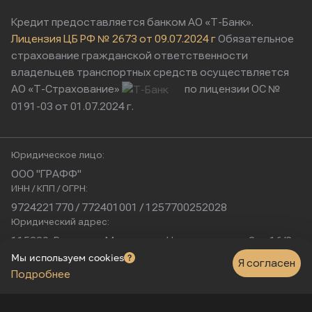
Кредит предоставляется банком АО «Т-Банк».
Лицензия ЦБ РФ № 2673 от 09.07.2024 г
Обязательное
страхование гражданской ответственности
владельцев транспортных средств осуществляется
АО «Т-Страхование»
по лицензии ОС №
0191-03 от 01.07.2024 г.
Юридическое лицо:
ООО "ГРАФФ"
ИНН / КПП / ОГРН:
9724221770 / 772401001 / 1257700252028
Юридический адрес:
115230, Россия, г. Москва, ул. Нагатинская, д. 2, п. 16/2
Физический адрес:
Мы используем cookies
Я согласен
Подробнее
г. Москва, Нагатинская улица, 16к1с5