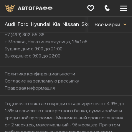
Меню
сайта
Audi
Ford
Hyundai
Kia
Nissan
Skoda
Toyota
Volk
Все марки
+7 (499) 302-55-38
г. Москва, Нагатинская улица, 16к1с5
Будние дни: с 9:00 до 21:00
Выходные: с 9:00 до 22:00
Политика конфиденциальности
Согласие на рекламную рассылку
Правовая информация
Годовая ставка автокредита варьируется от 4.9% до
15% и зависит от конкретного банка, суммы займа и
кредитной программы. Минимальный срок погашения
от 2 месяцев, максимальный - 96 месяцев. При этом