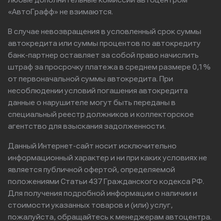
любые дополнительные комиссии автоцентром
«АвтоГрафф» не взимаются.
В случае невозвращения в условленный срок суммы
автокредита или суммы процентов по автокредиту
банк-партнер оставляет за собой право начислить
штраф за просрочку платежа в среднем размере 0,1%
от первоначальной суммы автокредита. При
несоблюдении условий погашения автокредита
данные о нарушителе могут быть переданы в
специальный реестр должников и коллекторское
агентство для взыскания задолженности.
Данный Интернет-сайт носит исключительно
информационный характер и ни при каких условиях не
является публичной офертой, определяемой
положениями Статьи 437 Гражданского кодекса РФ.
Для получения подробной информации о наличии и
стоимости указанных товаров и (или) услуг,
пожалуйста, обращайтесь к менеджерам автоцентра.